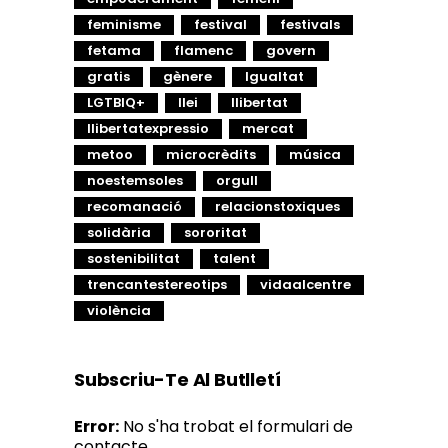
feminisme
festival
festivals
fetama
flamenc
govern
gratis
gènere
Igualtat
LGTBIQ+
llei
llibertat
llibertatexpressio
mercat
metoo
microcrèdits
música
noestemsoles
orgull
recomanació
relacionstoxiques
solidària
sororitat
sostenibilitat
talent
trencantestereotips
vidaalcentre
violència
Subscriu-Te Al Butlletí
Error:
No s'ha trobat el formulari de
contacte.