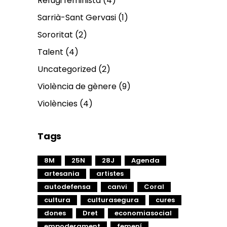
Refugi feminista
(4)
Sarrià-Sant Gervasi
(1)
Sororitat
(2)
Talent
(4)
Uncategorized
(2)
Violència de gènere
(9)
Violències
(4)
Tags
8M
25N
28J
Agenda
artesania
artistes
autodefensa
canvi
Coral
cultura
culturasegura
cures
dones
Dret
economiasocial
empoderament
femení