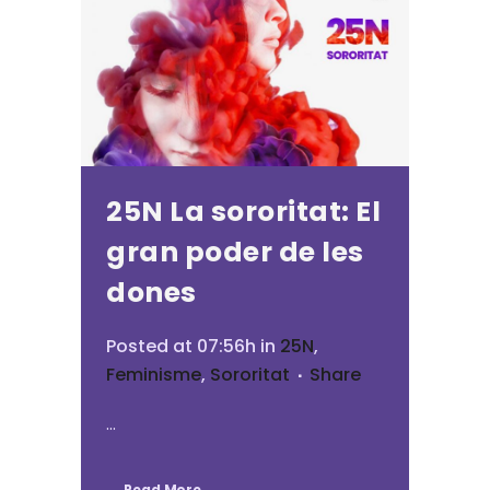
25N La sororitat: El
gran poder de les
dones
Posted at 07:56h
in
25N
,
Feminisme
,
Sororitat
Share
...
Read More