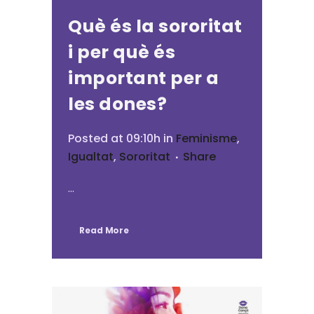
Què és la sororitat
i per què és
important per a
les dones?
Posted at 09:10h
in
Feminisme
,
Igualtat
,
Sororitat
Share
...
Read More