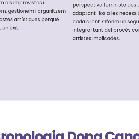
m als imprevistos i
perspectiva feminista des 
em, gestionem i organitzem
adaptant-los a les necessi
ostes artístiques perquè
cada client. Oferim un seg
t un èxit.
integral tant del procés co
artistes implicades.
ronologia Dona Can