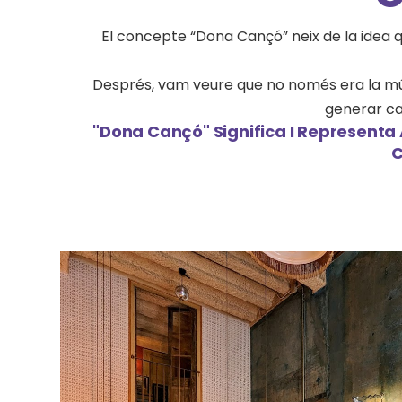
El concepte “Dona Cançó” neix de la idea 
Després, vam veure que no només era la músi
generar ca
"Dona Cançó" Significa I Representa 
C