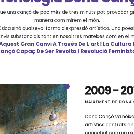
que una cançó de poc més de tres minuts pot provocar gran
manera com mirem el món.
ca sinó qualsevol forma d'expressió artística. Una poesia
nvis substancials tant en nosaltres mateixes com en el 
Aquest Gran Canvi A Través De L'art I La Cultura 
ançó Capaç De Ser Revolta I Revolució Feminist
2009 - 20
NAIXEMENT DE DONA
Dona Cançó va néixer
artístics centrats en
concebut com un expe