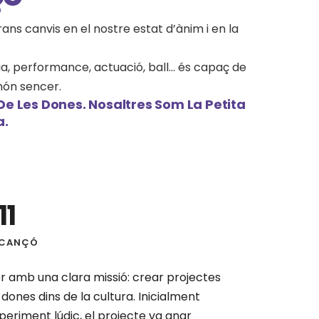
s canvis en el nostre estat d’ànim i en la
, performance, actuació, ball... és capaç de
món sencer.
De Les Dones. Nosaltres Som La Petita
a.
11
 CANÇÓ
 amb una clara missió: crear projectes
 dones dins de la cultura. Inicialment
riment lúdic, el projecte va anar