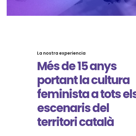
La nostra experiencia
Més de 15 anys
portant la cultura
feminista a tots el
escenaris del
territori català