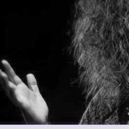
Founder i CEO
Alicia Martel