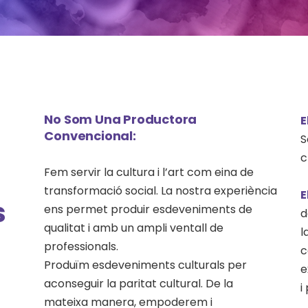
No Som Una Productora
E
Convencional:
S
c
Fem servir la cultura i l’art com eina de
transformació social. La nostra experiència
E
s
ens permet produir esdeveniments de
d
qualitat i amb un ampli ventall de
l
professionals.
c
Produïm esdeveniments culturals per
e
aconseguir la paritat cultural. De la
i
mateixa manera, empoderem i