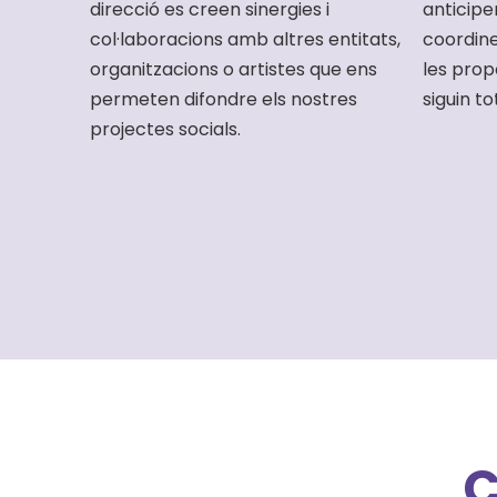
direcció es creen sinergies i
anticipe
col·laboracions amb altres entitats,
coordin
organitzacions o artistes que ens
les prop
permeten difondre els nostres
siguin to
projectes socials.
C