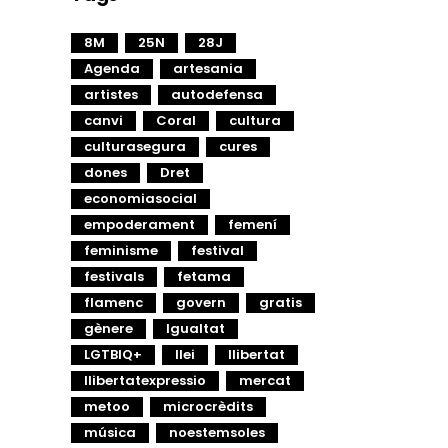
8M
25N
28J
Agenda
artesania
artistes
autodefensa
canvi
Coral
cultura
culturasegura
cures
dones
Dret
economiasocial
empoderament
femení
feminisme
festival
festivals
fetama
flamenc
govern
gratis
gènere
Igualtat
LGTBIQ+
llei
llibertat
llibertatexpressio
mercat
metoo
microcrèdits
música
noestemsoles