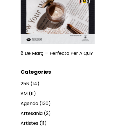
8 De Març — Perfecta Per A Qui?
Categories
25N
(14)
8M
(11)
Agenda
(130)
Artesania
(2)
Artistes
(11)