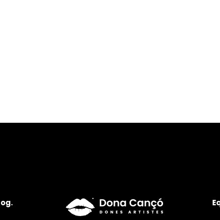
log.
E