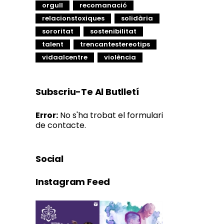
orgull
recomanació
relacionstoxiques
solidària
sororitat
sostenibilitat
talent
trencantestereotips
vidaalcentre
violència
Subscriu-Te Al Butlletí
Error:
No s'ha trobat el formulari
de contacte.
Social
Instagram Feed