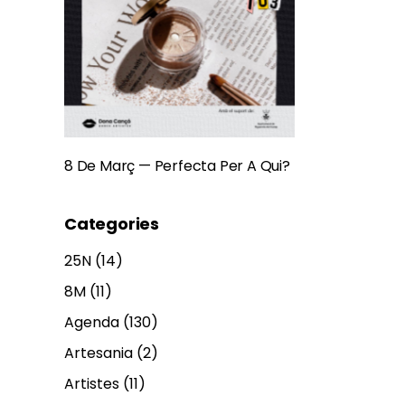
8 De Març — Perfecta Per A Qui?
Categories
25N
(14)
8M
(11)
Agenda
(130)
Artesania
(2)
Artistes
(11)