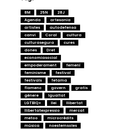
8M
25N
28J
Agenda
artesania
artistes
autodefensa
canvi
Coral
cultura
culturasegura
cures
dones
Dret
economiasocial
empoderament
femení
feminisme
festival
festivals
fetama
flamenc
govern
gratis
gènere
Igualtat
LGTBIQ+
llei
llibertat
llibertatexpressio
mercat
metoo
microcrèdits
música
noestemsoles