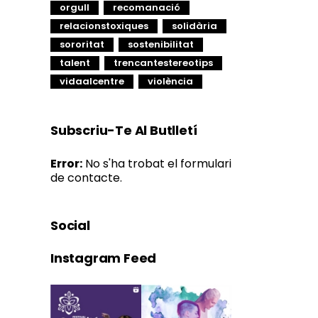
orgull
recomanació
relacionstoxiques
solidària
sororitat
sostenibilitat
talent
trencantestereotips
vidaalcentre
violència
Subscriu-Te Al Butlletí
Error:
No s'ha trobat el formulari
de contacte.
Social
Instagram Feed