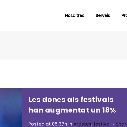
Nosaltres
Serveis
Pr
Les dones als festivals
han augmentat un 18%
Posted at 05:37h
in
Artistes
,
festival
Shar