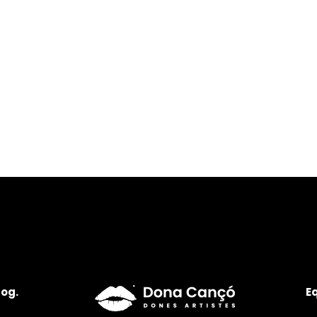
log.
E