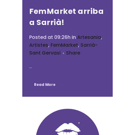
FemMarket arriba
a Sarrià!
Posted at 09:26h
in
Artesania
,
Artistes
,
FemMarket
,
Sarrià-
Sant Gervasi
Share
...
Read More