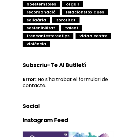
noestemsoles
orgull
recomanació
relacionstoxiques
solidària
sororitat
sostenibilitat
talent
trencantestereotips
vidaalcentre
violència
Subscriu-Te Al Butlletí
Error:
No s'ha trobat el formulari de
contacte.
Social
Instagram Feed