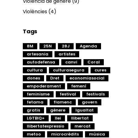
Violència de gènere
(9)
Violències
(4)
Tags
8M
25N
28J
Agenda
artesania
artistes
autodefensa
canvi
Coral
cultura
culturasegura
cures
dones
Dret
economiasocial
empoderament
femení
feminisme
festival
festivals
fetama
flamenc
govern
gratis
gènere
Igualtat
LGTBIQ+
llei
llibertat
llibertatexpressio
mercat
metoo
microcrèdits
música