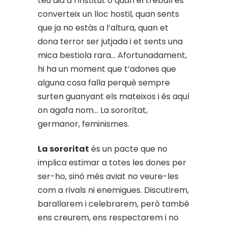
teu dia a l’institut o quan el treball es
converteix un lloc hostil, quan sents
que ja no estàs a l’altura, quan et
dona terror ser jutjada i et sents una
mica bestiola rara… Afortunadament,
hi ha un moment que t’adones que
alguna cosa falla perquè sempre
surten guanyant els mateixos i és aquí
on agafa nom… La sororitat,
germanor, feminismes.
La sororitat
és un pacte que no
implica estimar a totes les dones per
ser-ho, sinó més aviat no veure-les
com a rivals ni enemigues. Discutirem,
barallarem i celebrarem, però també
ens creurem, ens respectarem i no