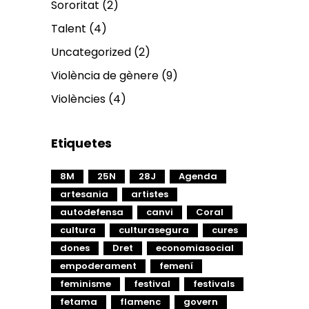
Sororitat
(2)
Talent
(4)
Uncategorized
(2)
Violència de gènere
(9)
Violències
(4)
Etiquetes
8M
25N
28J
Agenda
artesania
artistes
autodefensa
canvi
Coral
cultura
culturasegura
cures
dones
Dret
economiasocial
empoderament
femení
feminisme
festival
festivals
fetama
flamenc
govern