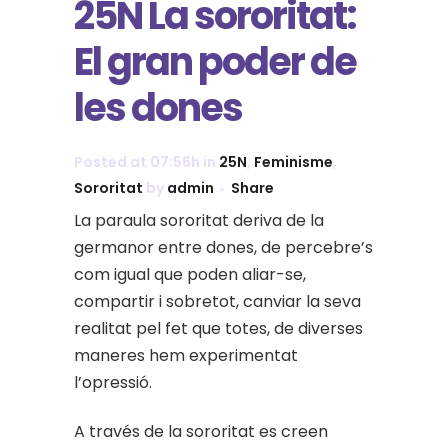
25N La sororitat:
El gran poder de
les dones
Posted at 07:56h
in
25N
,
Feminisme
,
Sororitat
by
admin
Share
La paraula sororitat deriva de la
germanor entre dones, de percebre’s
com igual que poden aliar-se,
compartir i sobretot, canviar la seva
realitat pel fet que totes, de diverses
maneres hem experimentat
l’opressió.
A través de la sororitat es creen