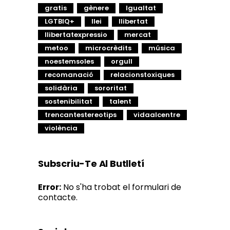
gratis
gènere
Igualtat
LGTBIQ+
llei
llibertat
llibertatexpressio
mercat
metoo
microcrèdits
música
noestemsoles
orgull
recomanació
relacionstoxiques
solidària
sororitat
sostenibilitat
talent
trencantestereotips
vidaalcentre
violència
Subscriu-Te Al Butlletí
Error:
No s'ha trobat el formulari de
contacte.