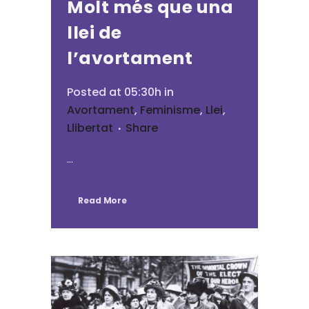
Molt més que una
llei de
l’avortament
Posted at 05:30h
in
Avortament
,
Feminisme
,
Llei
,
Llibertat
Share
...
Read More