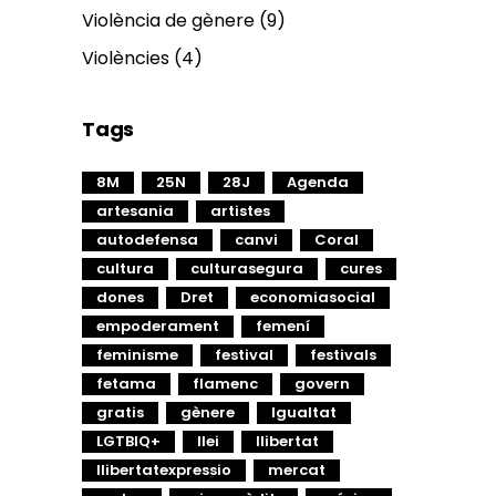
Violència de gènere
(9)
Violències
(4)
Tags
8M
25N
28J
Agenda
artesania
artistes
autodefensa
canvi
Coral
cultura
culturasegura
cures
dones
Dret
economiasocial
empoderament
femení
feminisme
festival
festivals
fetama
flamenc
govern
gratis
gènere
Igualtat
LGTBIQ+
llei
llibertat
llibertatexpressio
mercat