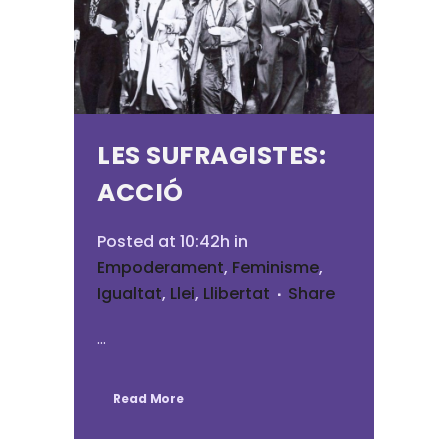
LES SUFRAGISTES:
ACCIÓ
Posted at 10:42h
in
Empoderament
,
Feminisme
,
Igualtat
,
Llei
,
Llibertat
Share
...
Read More