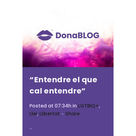
“Entendre el que
cal entendre”
Posted at 07:34h
in
LGTBIQ+
,
Llei
,
Llibertat
Share
...