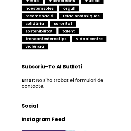
metoo
microcrèdits
música
noestemsoles
orgull
recomanació
relacionstoxiques
solidària
sororitat
sostenibilitat
talent
trencantestereotips
vidaalcentre
violència
Subscriu-Te Al Butlletí
Error:
No s'ha trobat el formulari de
contacte.
Social
Instagram Feed