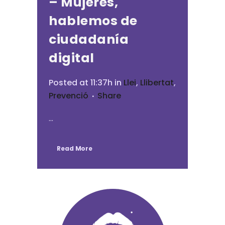
– Mujeres,
hablemos de
ciudadanía
digital
Posted at 11:37h
in
Llei
,
Llibertat
,
Prevenció
Share
...
Read More