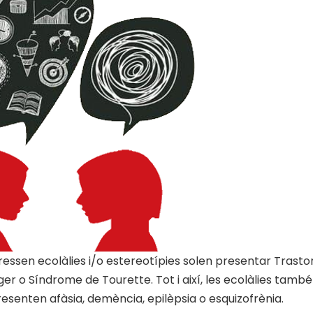
essen ecolàlies i/o estereotípies solen presentar Trasto
er o Síndrome de Tourette. Tot i així, les ecolàlies també
senten afàsia, demència, epilèpsia o esquizofrènia.