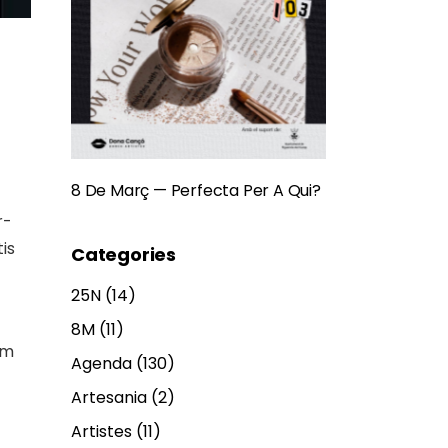
8 De Març — Perfecta Per A Qui?
r-
is
Categories
25N
(14)
8M
(11)
om
Agenda
(130)
Artesania
(2)
Artistes
(11)