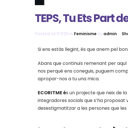
TEPS, Tu Ets Part d
Posted at 11:02h
in
Feminisme
by
admin
Sh
Si ens estàs llegint, és que anem pel bo
Abans que continuïs remenant per aquí 
nos perquè ens coneguis, puguem compart
apropar-nos a tu una mica.
ECORITME é
s un projecte que neix de la
integradores socials que s’ha proposat vis
desestigmatitzar a les persones que les