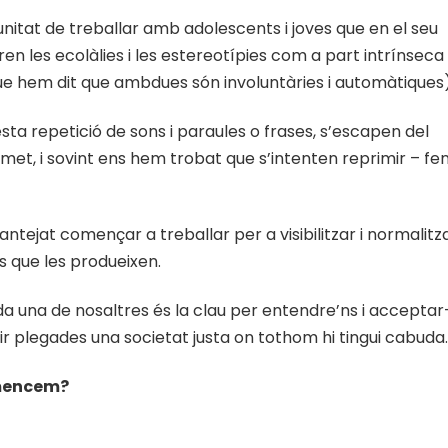
nitat de treballar amb adolescents i joves que en el seu
en les ecolàlies i les estereotípies com a part intrínseca
e hem dit que ambdues són involuntàries i automàtiques)
ta repetició de sons i paraules o frases, s’escapen del
emet, i sovint ens hem trobat que s’intenten reprimir – fe
ntejat començar a treballar per a visibilitzar i normalitz
es que les produeixen.
a una de nosaltres és la clau per entendre’ns i acceptar
r plegades una societat justa on tothom hi tingui cabuda.
omencem?