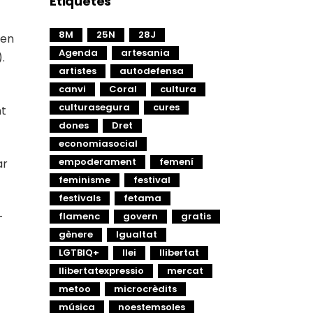
Etiquetes
8M
25N
28J
 en
Agenda
artesania
.
artistes
autodefensa
canvi
Coral
cultura
culturasegura
cures
nt
dones
Dret
economiasocial
empoderament
femení
ar
feminisme
festival
festivals
fetama
-
flamenc
govern
gratis
gènere
Igualtat
LGTBIQ+
llei
llibertat
llibertatexpressio
mercat
metoo
microcrèdits
música
noestemsoles