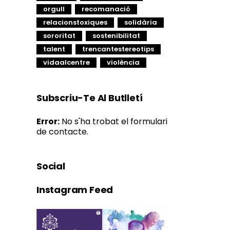
orgull
recomanació
relacionstoxiques
solidària
sororitat
sostenibilitat
talent
trencantestereotips
vidaalcentre
violència
Subscriu-Te Al Butlletí
Error:
No s'ha trobat el formulari
de contacte.
Social
Instagram Feed