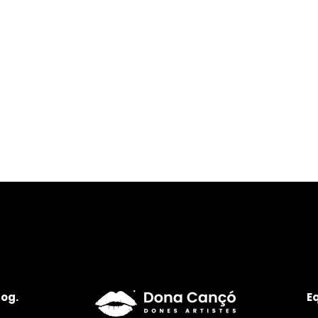
log.
E