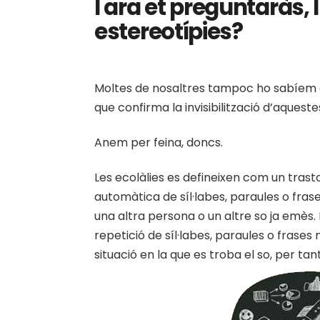
I ara et preguntaràs, I
estereotípies?
Moltes de nosaltres tampoc ho sabíem a
que confirma la invisibilització d’aquest
Anem per feina, doncs.
Les ecolàlies es defineixen com un trasto
automàtica de síl·labes, paraules o fra
una altra persona o un altre so ja emès. E
repetició de síl·labes, paraules o frase
situació en la que es troba el so, per ta