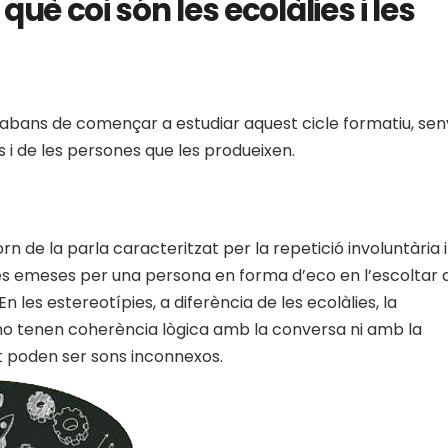
 què coi són les ecolàlies i les
bans de començar a estudiar aquest cicle formatiu, sen
es i de les persones que les produeixen.
rn de la parla caracteritzat per la repetició involuntària i
ses emeses per una persona en forma d’eco en l’escoltar 
n les estereotípies, a diferència de les ecolàlies, la
s no tenen coherència lògica amb la conversa ni amb la
nt poden ser sons inconnexos.