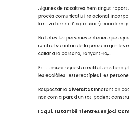
Algunes de nosaltres hem tingut l’oportu
procés comunicatiu i relacional, incorpor
la seva forma d’expressar (recordem qu
No totes les persones entenen que aques
control voluntari de la persona que les 
callar a la persona, renyant-la,…
En conèixer aquesta realitat, ens hem pla
les ecolàlies i estereotípies i les person
Respectar la
diversitat
inherent en cad
nos com a part d’un tot, podent construi
I aquí, tu també hi entres en joc! C