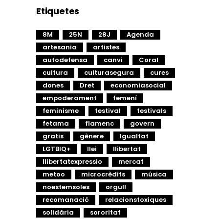
Etiquetes
8M
25N
28J
Agenda
artesania
artistes
autodefensa
canvi
Coral
cultura
culturasegura
cures
dones
Dret
economiasocial
empoderament
femení
feminisme
festival
festivals
fetama
flamenc
govern
gratis
gènere
Igualtat
LGTBIQ+
llei
llibertat
llibertatexpressio
mercat
metoo
microcrèdits
música
noestemsoles
orgull
recomanació
relacionstoxiques
solidària
sororitat