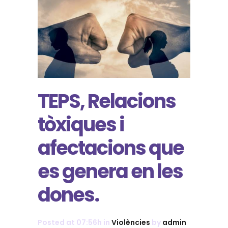
TEPS, Relacions
tòxiques i
afectacions que
es genera en les
dones.
Posted at 07:56h
in
Violències
by
admin