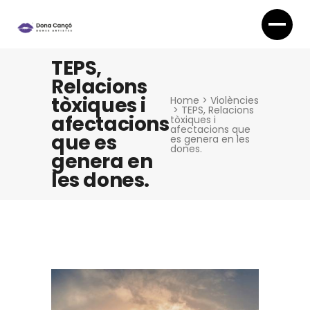
TEPS,
Relacions
tòxiques i
Home
>
Violències
>
TEPS, Relacions
afectacions
tòxiques i
afectacions que
que es
es genera en les
dones.
genera en
les dones.