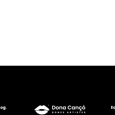
log.
E