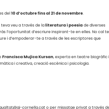
des del
10 d’octubre fins al 21 de novembre
.
 teva veu a través de la
literatura i poesia
de diverses
ràs l’oportunitat d’escriure inspirant-te en elles. No cal te
ure i d’empoderar-te a través de les escriptores que
mb
Francisca Mujica Kursan
, experta en teatre biogràfic 
tica i creativa, creació escènica i psicologia.
igualtat@aj-cornella.cat
o per missatge privat a través d