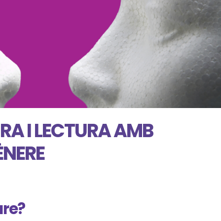
URA I LECTURA AMB
ÈNERE
ure?