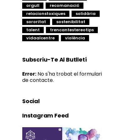
orgull
recomanació
relacionstoxiques
solidària
sororitat
sostenibilitat
talent
trencantestereotips
vidaalcentre
violència
Subscriu-Te Al Butlletí
Error:
No s'ha trobat el formulari
de contacte.
Social
Instagram Feed