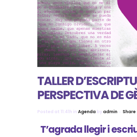
TALLER D’ESCRIPT
PERSPECTIVA DE G
Posted at 11:41h
in
Agenda
by
admin
Share
T’agrada llegir i escri