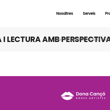
Nosaltres
Serveis
Pr
A I LECTURA AMB PERSPECTIV
Home
>
Agenda
>
TALLER D’ES