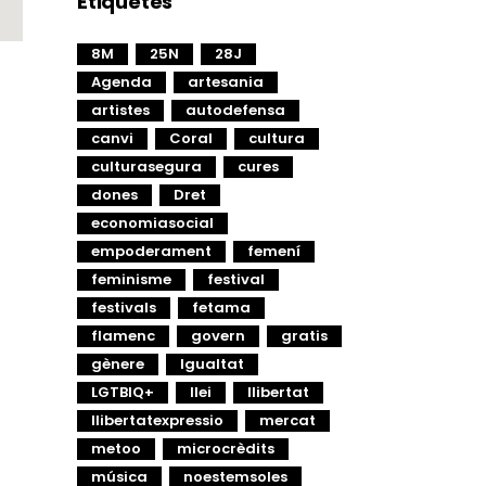
Etiquetes
8M
25N
28J
Agenda
artesania
artistes
autodefensa
canvi
Coral
cultura
culturasegura
cures
dones
Dret
economiasocial
empoderament
femení
feminisme
festival
festivals
fetama
flamenc
govern
gratis
gènere
Igualtat
LGTBIQ+
llei
llibertat
llibertatexpressio
mercat
metoo
microcrèdits
música
noestemsoles