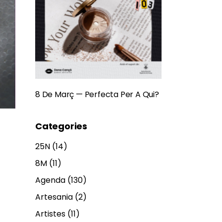
8 De Març — Perfecta Per A Qui?
Categories
25N
(14)
8M
(11)
Agenda
(130)
Artesania
(2)
Artistes
(11)