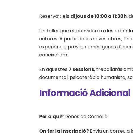
Reserva’t els
dijous de 10:00 a 11:30h
, 
Un taller que et convidarà a descobrir la
autores. A partir de les seves obres, tind
experiència prèvia, només ganes d’escri
coneixerem.
En aquestes
7 sessions
, treballaràs a
documental, psicoteràpia humanista, somà
Informació Adicional
Per a qui?
Dones de Cornellà.
On fer la inscripció?
Envia un correu a