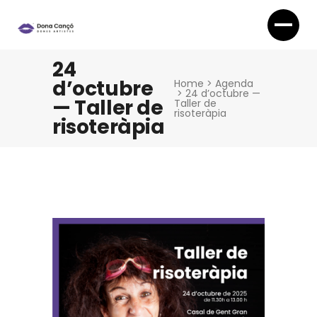
24
d’octubre
Home
>
Agenda
>
24 d’octubre —
— Taller de
Taller de
risoteràpia
risoteràpia