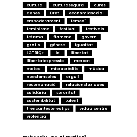
cultura
culturasegura
cures
dones
Dret
economiasocial
empoderament
femení
feminisme
festival
festivals
fetama
flamenc
govern
gratis
gènere
Igualtat
LGTBIQ+
llei
llibertat
llibertatexpressio
mercat
metoo
microcrèdits
música
noestemsoles
orgull
recomanació
relacionstoxiques
solidària
sororitat
sostenibilitat
talent
trencantestereotips
vidaalcentre
violència