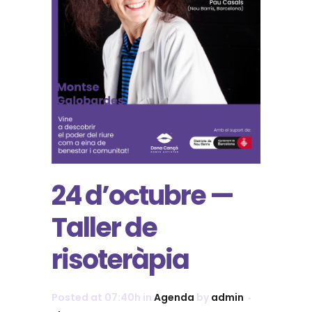
24 d’octubre —
Taller de
risoteràpia
Posted at 07:40h
in
Agenda
by
admin