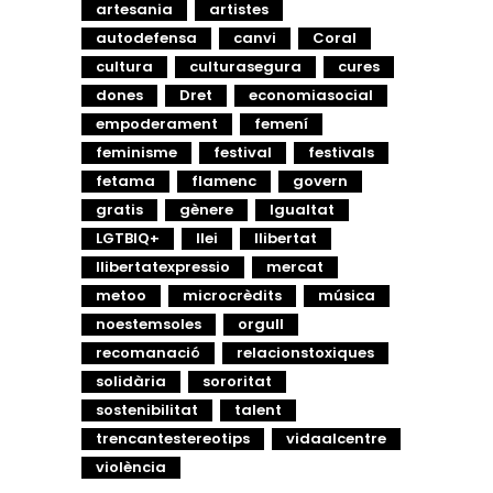
artesania
artistes
autodefensa
canvi
Coral
cultura
culturasegura
cures
dones
Dret
economiasocial
empoderament
femení
feminisme
festival
festivals
fetama
flamenc
govern
gratis
gènere
Igualtat
LGTBIQ+
llei
llibertat
llibertatexpressio
mercat
metoo
microcrèdits
música
noestemsoles
orgull
recomanació
relacionstoxiques
solidària
sororitat
sostenibilitat
talent
trencantestereotips
vidaalcentre
violència