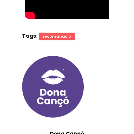
Tags:
recomanació
Dona Cançó