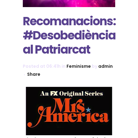
Recomanacions:
#Desobediència
al Patriarcat
Posted at 06:41h
in
Feminisme
by
admin
Share