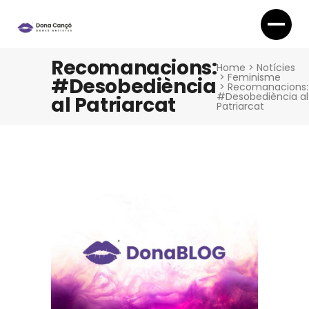
Recomanacions:
Home
>
Notícies
>
Feminisme
#Desobediència
>
Recomanacions:
#Desobediència al
al Patriarcat
Patriarcat