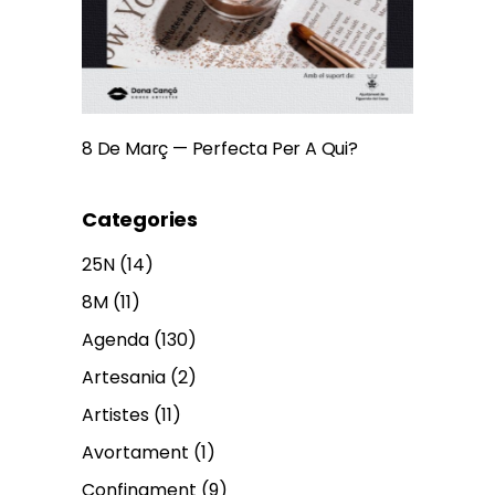
8 De Març — Perfecta Per A Qui?
Categories
25N
(14)
8M
(11)
Agenda
(130)
Artesania
(2)
Artistes
(11)
Avortament
(1)
Confinament
(9)