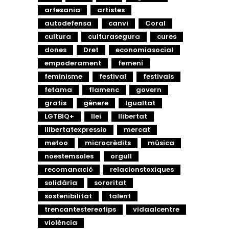
artesania
artistes
autodefensa
canvi
Coral
cultura
culturasegura
cures
dones
Dret
economiasocial
empoderament
femení
feminisme
festival
festivals
fetama
flamenc
govern
gratis
gènere
Igualtat
LGTBIQ+
llei
llibertat
llibertatexpressio
mercat
metoo
microcrèdits
música
noestemsoles
orgull
recomanació
relacionstoxiques
solidària
sororitat
sostenibilitat
talent
trencantestereotips
vidaalcentre
violència