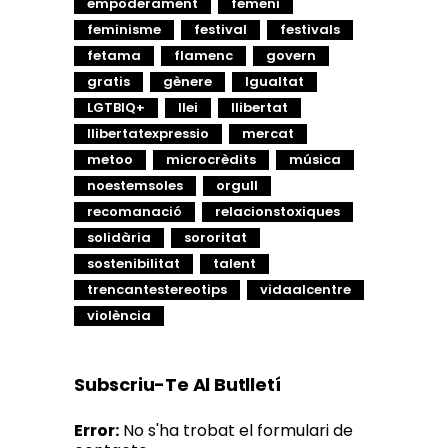
empoderament
femení
feminisme
festival
festivals
fetama
flamenc
govern
gratis
gènere
Igualtat
LGTBIQ+
llei
llibertat
llibertatexpressio
mercat
metoo
microcrèdits
música
noestemsoles
orgull
recomanació
relacionstoxiques
solidària
sororitat
sostenibilitat
talent
trencantestereotips
vidaalcentre
violència
Subscriu-Te Al Butlletí
Error:
No s'ha trobat el formulari de