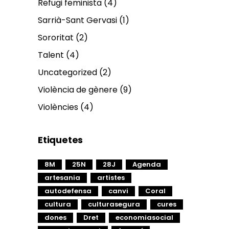
Refugi feminista
(4)
Sarrià-Sant Gervasi
(1)
Sororitat
(2)
Talent
(4)
Uncategorized
(2)
Violència de gènere
(9)
Violències
(4)
Etiquetes
8M
25N
28J
Agenda
artesania
artistes
autodefensa
canvi
Coral
cultura
culturasegura
cures
dones
Dret
economiasocial