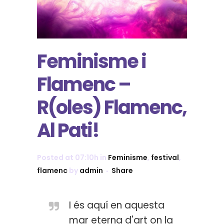
Feminisme i
Flamenc –
R(oles) Flamenc,
Al Pati!
Posted at 07:10h
in
Feminisme
,
festival
,
flamenc
by
admin
Share
I és aquí en aquesta
mar eterna d'art on la