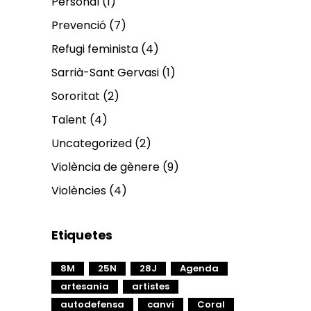
Personal
(1)
Prevenció
(7)
Refugi feminista
(4)
Sarrià-Sant Gervasi
(1)
Sororitat
(2)
Talent
(4)
Uncategorized
(2)
Violència de gènere
(9)
Violències
(4)
Etiquetes
8M
25N
28J
Agenda
artesania
artistes
autodefensa
canvi
Coral