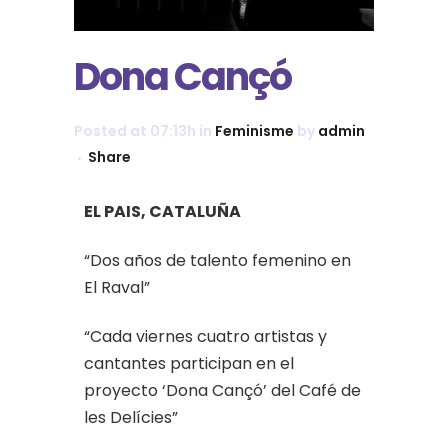
Dona Cançó
Posted at 07:13h
in
Feminisme
by
admin
Share
EL PAIS, CATALUÑA
“Dos años de talento femenino en
El Raval”
“Cada viernes cuatro artistas y
cantantes participan en el
proyecto ‘Dona Cançó’ del Café de
les Delícies”