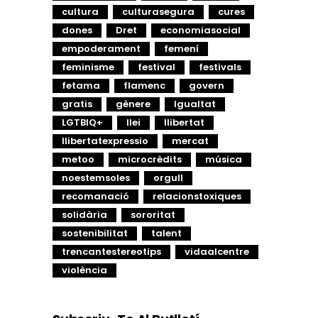
cultura
culturasegura
cures
dones
Dret
economiasocial
empoderament
femení
feminisme
festival
festivals
fetama
flamenc
govern
gratis
gènere
Igualtat
LGTBIQ+
llei
llibertat
llibertatexpressio
mercat
metoo
microcrèdits
música
noestemsoles
orgull
recomanació
relacionstoxiques
solidària
sororitat
sostenibilitat
talent
trencantestereotips
vidaalcentre
violència