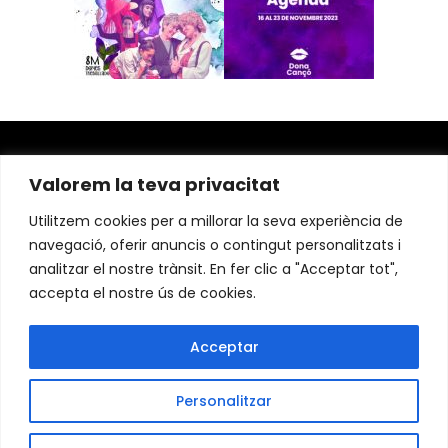
Valorem la teva privacitat
Utilitzem cookies per a millorar la seva experiència de
navegació, oferir anuncis o contingut personalitzats i
analitzar el nostre trànsit. En fer clic a "Acceptar tot",
accepta el nostre ús de cookies.
Acceptar
Instagram
Facebook
Personalitzar
Linkedin
Avis Legal