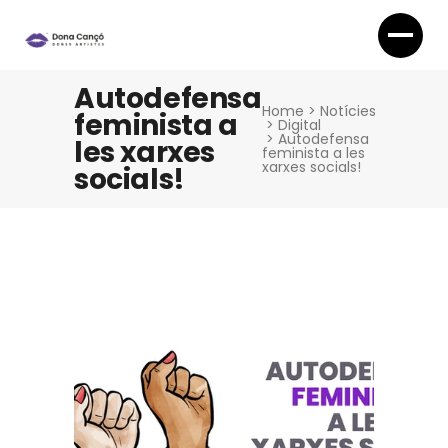
Autodefensa
Home
>
Notícies
feminista a
>
Digital
>
Autodefensa
les xarxes
feminista a les
xarxes socials!
socials!