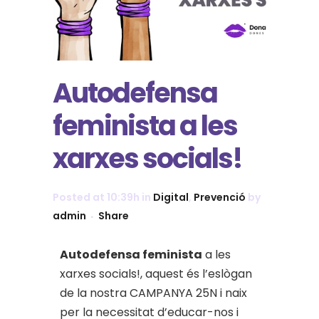
Autodefensa
feminista a les
xarxes socials!
Posted at 10:39h
in
Digital
,
Prevenció
by
admin
Share
Autodefensa feminista
a les
xarxes socials!, aquest és l’eslògan
de la nostra CAMPANYA 25N i naix
per la necessitat d’educar-nos i