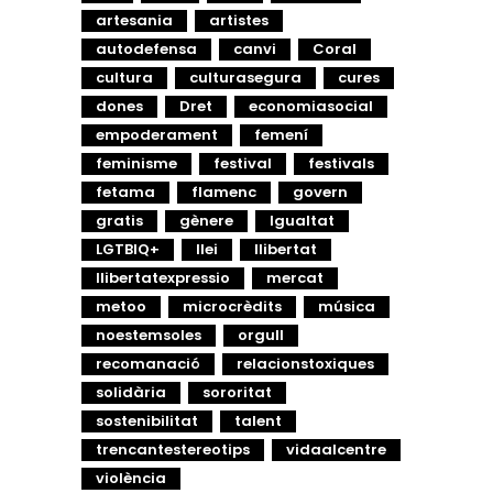
artesania
artistes
autodefensa
canvi
Coral
cultura
culturasegura
cures
dones
Dret
economiasocial
empoderament
femení
feminisme
festival
festivals
fetama
flamenc
govern
gratis
gènere
Igualtat
LGTBIQ+
llei
llibertat
llibertatexpressio
mercat
metoo
microcrèdits
música
noestemsoles
orgull
recomanació
relacionstoxiques
solidària
sororitat
sostenibilitat
talent
trencantestereotips
vidaalcentre
violència