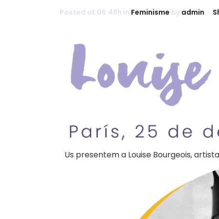
Posted at 06:48h
in
Feminisme
by
admin
S
Us presentem a Louise Bourgeois, artis