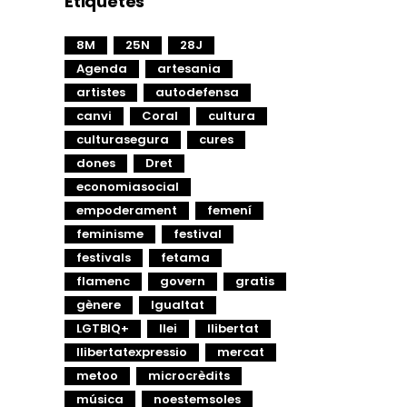
Etiquetes
8M
25N
28J
Agenda
artesania
artistes
autodefensa
canvi
Coral
cultura
culturasegura
cures
dones
Dret
economiasocial
empoderament
femení
feminisme
festival
festivals
fetama
flamenc
govern
gratis
gènere
Igualtat
LGTBIQ+
llei
llibertat
llibertatexpressio
mercat
metoo
microcrèdits
música
noestemsoles