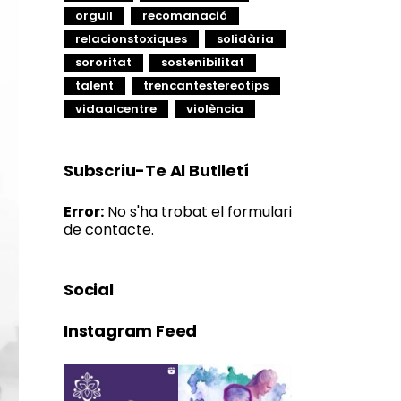
orgull
recomanació
relacionstoxiques
solidària
sororitat
sostenibilitat
talent
trencantestereotips
vidaalcentre
violència
Subscriu-Te Al Butlletí
Error:
No s'ha trobat el formulari
de contacte.
Social
Instagram Feed