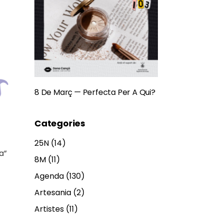
8 De Març — Perfecta Per A Qui?
Categories
25N
(14)
a”
8M
(11)
Agenda
(130)
Artesania
(2)
Artistes
(11)