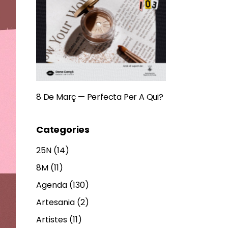
8 De Març — Perfecta Per A Qui?
Categories
25N
(14)
8M
(11)
Agenda
(130)
Artesania
(2)
Artistes
(11)