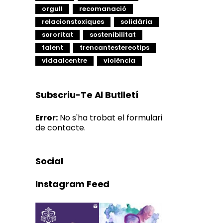
orgull
recomanació
relacionstoxiques
solidària
sororitat
sostenibilitat
talent
trencantestereotips
vidaalcentre
violència
Subscriu-Te Al Butlletí
Error:
No s'ha trobat el formulari
de contacte.
Social
Instagram Feed