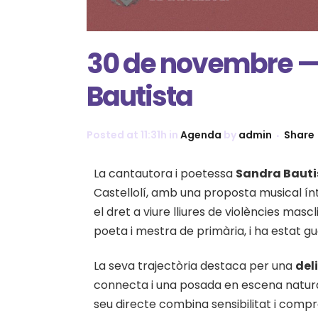
30 de novembre —
Bautista
Posted at 11:31h
in
Agenda
by
admin
Share
La cantautora i poetessa
Sandra Bauti
Castellolí, amb una proposta musical ínt
el dret a viure lliures de violències mas
poeta i mestra de primària, i ha estat
La seva trajectòria destaca per una
del
connecta i una posada en escena natural
seu directe combina sensibilitat i compr