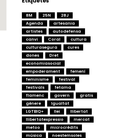
Etiquetes
8M
25N
28J
Agenda
artesania
artistes
autodefensa
canvi
Coral
cultura
culturasegura
cures
dones
Dret
economiasocial
empoderament
femení
feminisme
festival
festivals
fetama
flamenc
govern
gratis
gènere
Igualtat
LGTBIQ+
llei
llibertat
llibertatexpressio
mercat
metoo
microcrèdits
música
noestemsoles