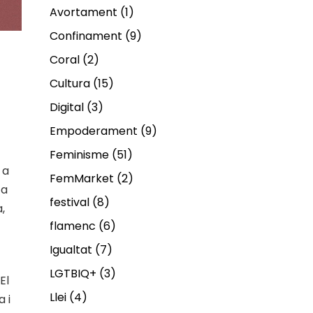
Avortament
(1)
Confinament
(9)
Coral
(2)
Cultura
(15)
Digital
(3)
Empoderament
(9)
Feminisme
(51)
a
FemMarket
(2)
ca
festival
(8)
,
flamenc
(6)
Igualtat
(7)
LGTBIQ+
(3)
El
Llei
(4)
 i