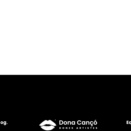
log.
E