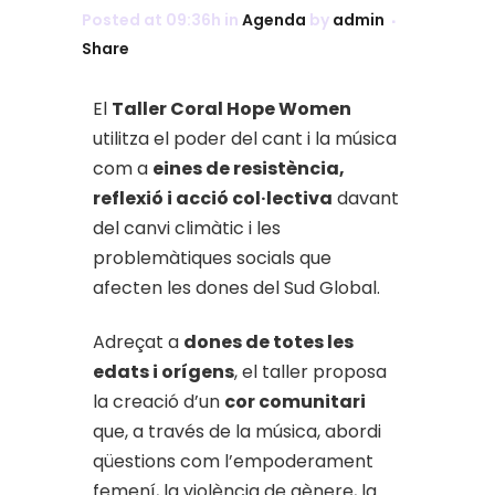
Posted at 09:36h
in
Agenda
by
admin
Share
El
Taller Coral Hope Women
utilitza el poder del cant i la música
com a
eines de resistència,
reflexió i acció col·lectiva
davant
del canvi climàtic i les
problemàtiques socials que
afecten les dones del Sud Global.
Adreçat a
dones de totes les
edats i orígens
, el taller proposa
la creació d’un
cor comunitari
que, a través de la música, abordi
qüestions com l’empoderament
femení, la violència de gènere, la