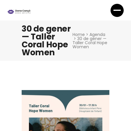
30 de gener
— Taller
Home
>
Agenda
>
30 de gener —
Coral Hope
Taller Coral Hope
Women
Women