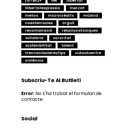
LGTBIQ+
llei
llibertat
llibertatexpressio
mercat
metoo
microcrèdits
música
noestemsoles
orgull
recomanació
relacionstoxiques
solidària
sororitat
sostenibilitat
talent
trencantestereotips
vidaalcentre
violència
Subscriu-Te Al Butlletí
Error:
No s'ha trobat el formulari de
contacte.
Social