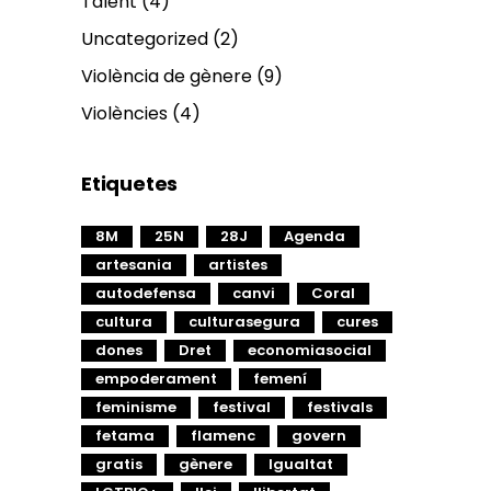
Talent
(4)
Uncategorized
(2)
Violència de gènere
(9)
Violències
(4)
Etiquetes
8M
25N
28J
Agenda
artesania
artistes
autodefensa
canvi
Coral
cultura
culturasegura
cures
dones
Dret
economiasocial
empoderament
femení
feminisme
festival
festivals
fetama
flamenc
govern
gratis
gènere
Igualtat