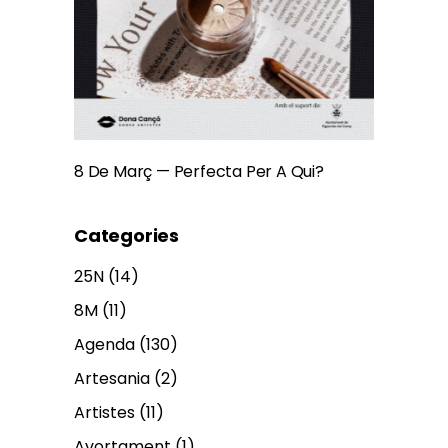
8 De Març — Perfecta Per A Qui?
Categories
25N
(14)
8M
(11)
Agenda
(130)
Artesania
(2)
Artistes
(11)
Avortament
(1)