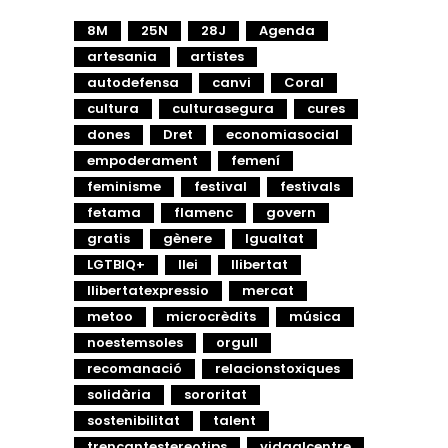
8M
25N
28J
Agenda
artesania
artistes
autodefensa
canvi
Coral
cultura
culturasegura
cures
dones
Dret
economiasocial
empoderament
femení
feminisme
festival
festivals
fetama
flamenc
govern
gratis
gènere
Igualtat
LGTBIQ+
llei
llibertat
llibertatexpressio
mercat
metoo
microcrèdits
música
noestemsoles
orgull
recomanació
relacionstoxiques
solidària
sororitat
sostenibilitat
talent
trencantestereotips
vidaalcentre