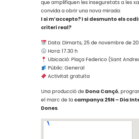
que amplifiquen les inseguretats a les xa
convida a obrir una nova mirada:
I si m’accepto? I si desmunto els cod
criteri real?
Data: Dimarts, 25 de novembre de 2
Hora: 17.30 h
Ubicació: Plaça Federico (Sant Andre
Públic: General
Activitat gratuïta
Una producció de
Dona Cançó
, progra
el marc de la
campanya 25N – Dia Inter
Dones
.