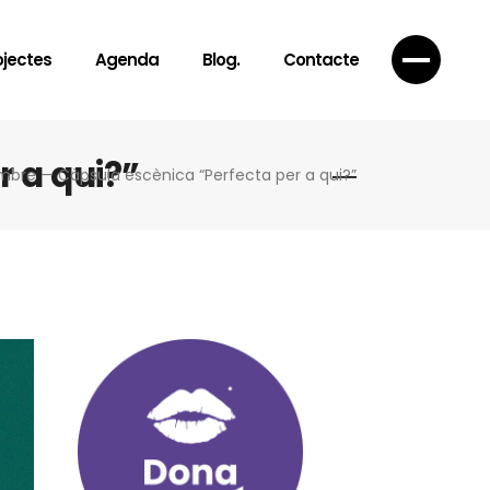
ojectes
Agenda
Blog.
Contacte
 a qui?”
bre — Càpsula escènica “Perfecta per a qui?”