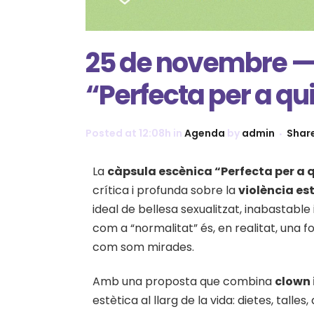
25 de novembre —
“Perfecta per a qu
Posted at 12:08h
in
Agenda
by
admin
Shar
La
càpsula escènica “Perfecta per a 
crítica i profunda sobre la
violència es
ideal de bellesa sexualitzat, inabastable
com a “normalitat” és, en realitat, una 
com som mirades.
Amb una proposta que combina
clown 
estètica al llarg de la vida: dietes, talles