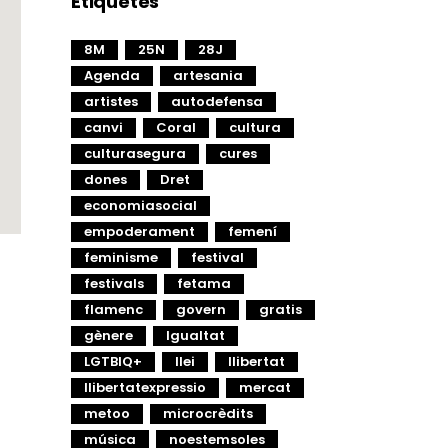
Etiquetes
8M
25N
28J
Agenda
artesania
artistes
autodefensa
canvi
Coral
cultura
culturasegura
cures
dones
Dret
economiasocial
empoderament
femení
feminisme
festival
festivals
fetama
flamenc
govern
gratis
gènere
Igualtat
LGTBIQ+
llei
llibertat
llibertatexpressio
mercat
metoo
microcrèdits
música
noestemsoles