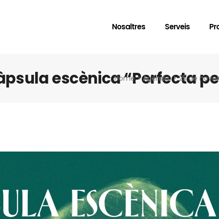
Nosaltres
Serveis
Pr
psula escènica “Perfecta per
Home
>
Agenda
>
25 de novem