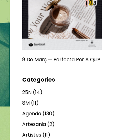
8 De Març — Perfecta Per A Qui?
Categories
25N
(14)
8M
(11)
Agenda
(130)
Artesania
(2)
Artistes
(11)