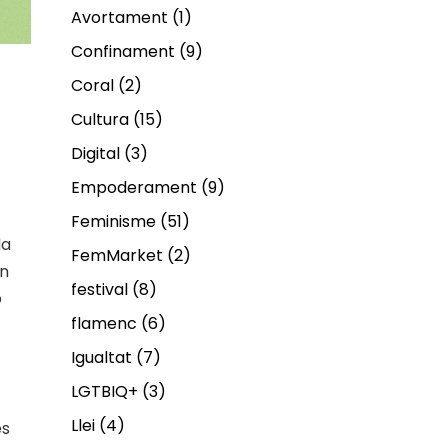
Avortament
(1)
Confinament
(9)
Coral
(2)
Cultura
(15)
Digital
(3)
Empoderament
(9)
Feminisme
(51)
da
FemMarket
(2)
un
festival
(8)
p
flamenc
(6)
Igualtat
(7)
LGTBIQ+
(3)
Llei
(4)
es