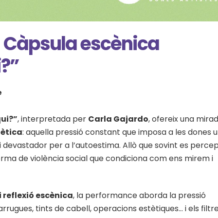
 Càpsula escènica
i?”
e
qui?”
, interpretada per
Carla Gajardo
, ofereix una mira
tètica
: aquella pressió constant que imposa a les dones 
 i devastador per a l’autoestima. Allò que sovint es perce
forma de violència social que condiciona com ens mirem i
i reflexió escènica
, la performance aborda la pressió
, arrugues, tints de cabell, operacions estètiques… i els filtr