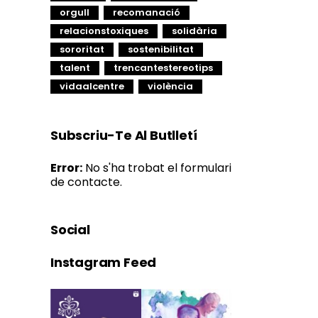
orgull
recomanació
relacionstoxiques
solidària
sororitat
sostenibilitat
talent
trencantestereotips
vidaalcentre
violència
Subscriu-Te Al Butlletí
Error:
No s'ha trobat el formulari
de contacte.
Social
Instagram Feed