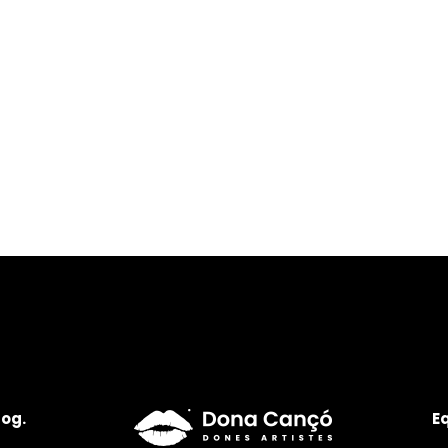
log.
E