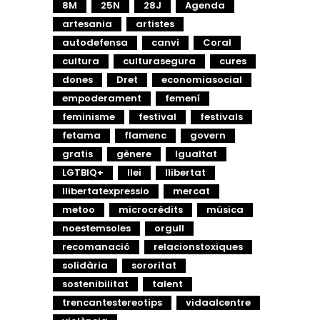
8M
25N
28J
Agenda
artesania
artistes
autodefensa
canvi
Coral
cultura
culturasegura
cures
dones
Dret
economiasocial
empoderament
femení
feminisme
festival
festivals
fetama
flamenc
govern
gratis
gènere
Igualtat
LGTBIQ+
llei
llibertat
llibertatexpressio
mercat
metoo
microcrèdits
música
noestemsoles
orgull
recomanació
relacionstoxiques
solidària
sororitat
sostenibilitat
talent
trencantestereotips
vidaalcentre