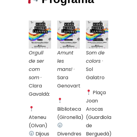
Orgull
Amunt
Som de
de ser
les
colors
·
com
mans!
·
Sol
som ·
Sara
Galatro
Clara
Genovart
Plaça
Gavaldà:
Joan
Biblioteca
Arocas
Ateneu
(Gironella)
(Guardiola
(Olvan)
de
Dijous
Divendres
Berguedà)