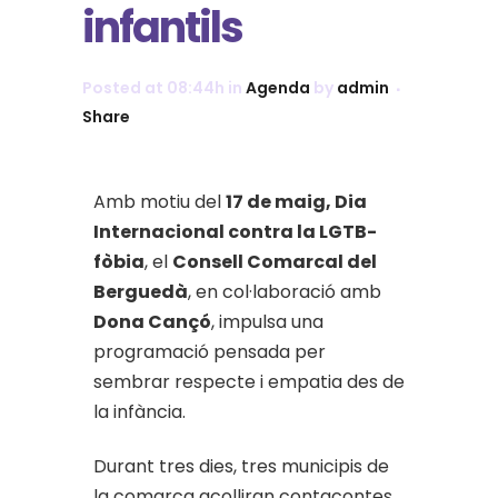
infantils
Posted at 08:44h
in
Agenda
by
admin
Share
Amb motiu del
17 de maig, Dia
Internacional contra la LGTB-
fòbia
, el
Consell Comarcal del
Berguedà
, en col·laboració amb
Dona Cançó
, impulsa una
programació pensada per
sembrar respecte i empatia des de
la infància.
Durant tres dies, tres municipis de
la comarca acolliran contacontes