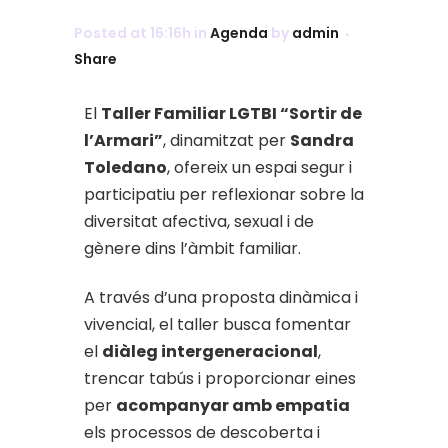
Posted at 16:16h
in
Agenda
by
admin
Share
El
Taller Familiar LGTBI “Sortir de
l’Armari”
, dinamitzat per
Sandra
Toledano
, ofereix un espai segur i
participatiu per reflexionar sobre la
diversitat afectiva, sexual i de
gènere dins l’àmbit familiar.
A través d’una proposta dinàmica i
vivencial, el taller busca fomentar
el
diàleg intergeneracional
,
trencar tabús i proporcionar eines
per
acompanyar amb empatia
els processos de descoberta i