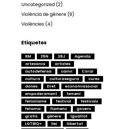
Uncategorized
(2)
Violència de gènere
(9)
Violències
(4)
Etiquetes
8M
25N
28J
Agenda
artesania
artistes
autodefensa
canvi
Coral
cultura
culturasegura
cures
dones
Dret
economiasocial
empoderament
femení
feminisme
festival
festivals
fetama
flamenc
govern
gratis
gènere
Igualtat
LGTBIQ+
llei
llibertat