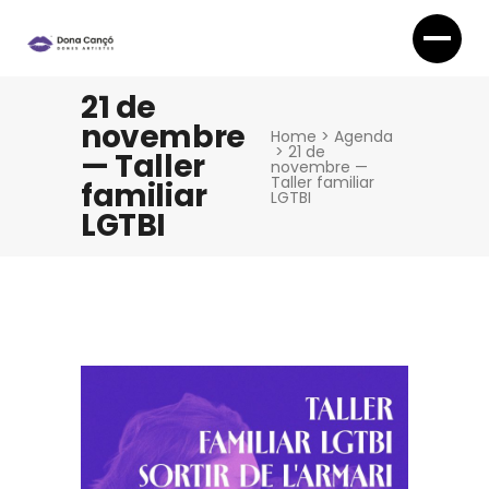
21 de
novembre
Home
>
Agenda
>
21 de
— Taller
novembre —
Taller familiar
familiar
LGTBI
LGTBI