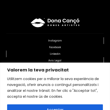
Instagram
Facebook
Linkedin
Avis Legal
Politica de Privacitat
Valorem la teva privacitat
Política de cookies
Utilitzem cookies per a millorar la seva experiència de
navegació, oferir anuncis o contingut personalitzats i
Transparencia Organitzacional
analitzar el nostre trànsit. En fer clic a "Acceptar tot",
accepta el nostre ús de cookies.
Home.
Contacte.
Blog.
Acceptar