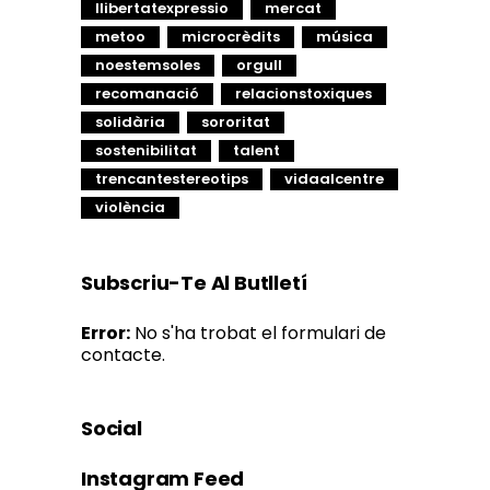
llibertatexpressio
mercat
metoo
microcrèdits
música
noestemsoles
orgull
recomanació
relacionstoxiques
solidària
sororitat
sostenibilitat
talent
trencantestereotips
vidaalcentre
violència
Subscriu-Te Al Butlletí
Error:
No s'ha trobat el formulari de
contacte.
Social
Instagram Feed