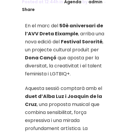
Posted at 12:44h
in
Agenda
by
admin
Share
En el marc del
50è aniversari de
l’AVV Dreta Eixample
, arriba una
nova edició del
Festival Sororité
,
un projecte cultural produït per
Dona Cançó
que aposta per la
diversitat, la creativitat i el talent
feminista i LGTBIQ+.
Aquesta sessió comptarà amb el
duet d’Alba Luz i Joaquin de la
Cruz
, una proposta musical que
combina sensibilitat, força
expressiva i una mirada
profundament artística. La