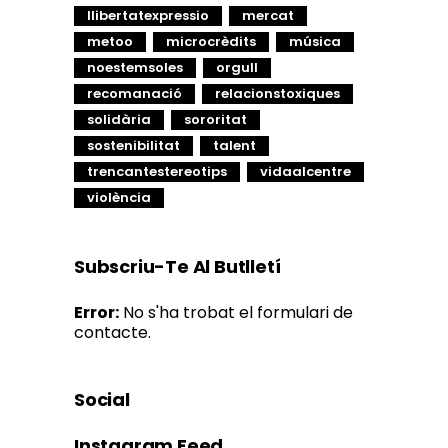
llibertatexpressio
mercat
metoo
microcrèdits
música
noestemsoles
orgull
recomanació
relacionstoxiques
solidària
sororitat
sostenibilitat
talent
trencantestereotips
vidaalcentre
violència
Subscriu-Te Al Butlletí
Error:
No s'ha trobat el formulari de
contacte.
Social
Instagram Feed