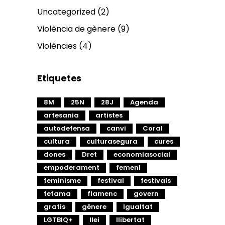
Uncategorized
(2)
Violència de gènere
(9)
Violències
(4)
Etiquetes
8M
25N
28J
Agenda
artesania
artistes
autodefensa
canvi
Coral
cultura
culturasegura
cures
dones
Dret
economiasocial
empoderament
femení
feminisme
festival
festivals
fetama
flamenc
govern
gratis
gènere
Igualtat
LGTBIQ+
llei
llibertat