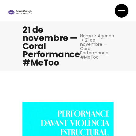
21 de
novembre —
Home
>
Agenda
>
21 de
Coral
novembre —
Coral
Performance
Performance
#MeToo
#MeToo