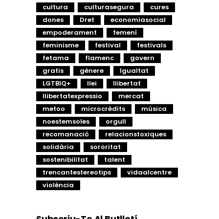
cultura
culturasegura
cures
dones
Dret
economiasocial
empoderament
femení
feminisme
festival
festivals
fetama
flamenc
govern
gratis
gènere
Igualtat
LGTBIQ+
llei
llibertat
llibertatexpressio
mercat
metoo
microcrèdits
música
noestemsoles
orgull
recomanació
relacionstoxiques
solidària
sororitat
sostenibilitat
talent
trencantestereotips
vidaalcentre
violència
Subscriu-Te Al Butlletí