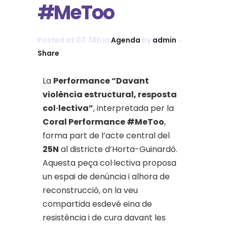
#MeToo
Posted at 07:38h
in
Agenda
by
admin
Share
La
Performance “Davant
violència estructural, resposta
col·lectiva”
, interpretada per la
Coral Performance #MeToo
,
forma part de l’acte central del
25N
al districte d’Horta-Guinardó.
Aquesta peça col·lectiva proposa
un espai de denúncia i alhora de
reconstrucció, on la veu
compartida esdevé eina de
resistència i de cura davant les