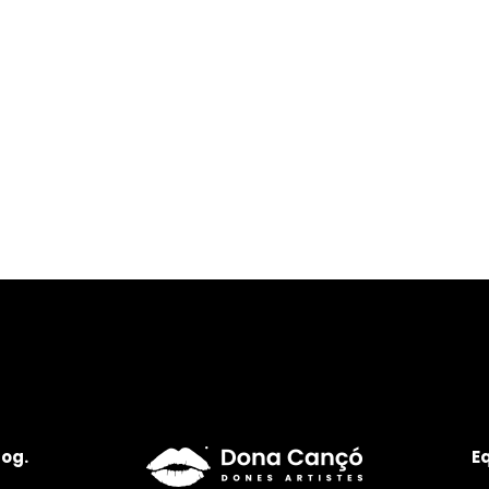
log.
E