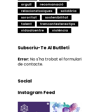
orgull
recomanació
relacionstoxiques
solidària
sororitat
sostenibilitat
talent
trencantestereotips
vidaalcentre
violència
Subscriu-Te Al Butlletí
Error:
No s'ha trobat el formulari
de contacte.
Social
Instagram Feed