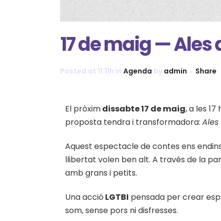
17 de maig — Ales 
Posted at 11:11h
in
Agenda
by
admin
Share
El pròxim
dissabte 17 de maig
, a les 1
proposta tendra i transformadora:
Ales
Aquest espectacle de contes ens endinsa e
llibertat volen ben alt. A través de la p
amb grans i petits.
Una acció
LGTBI
pensada per crear espais
som, sense pors ni disfresses.