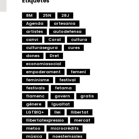
Etiquetes
8M
25N
28J
Agenda
artesania
artistes
autodefensa
canvi
Coral
cultura
culturasegura
cures
dones
Dret
economiasocial
empoderament
femení
feminisme
festival
festivals
fetama
flamenc
govern
gratis
gènere
Igualtat
LGTBIQ+
llei
llibertat
llibertatexpressio
mercat
metoo
microcrèdits
música
noestemsoles