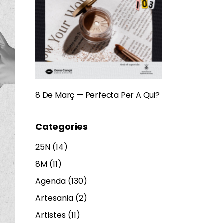
8 De Març — Perfecta Per A Qui?
Categories
25N
(14)
8M
(11)
Agenda
(130)
Artesania
(2)
Artistes
(11)