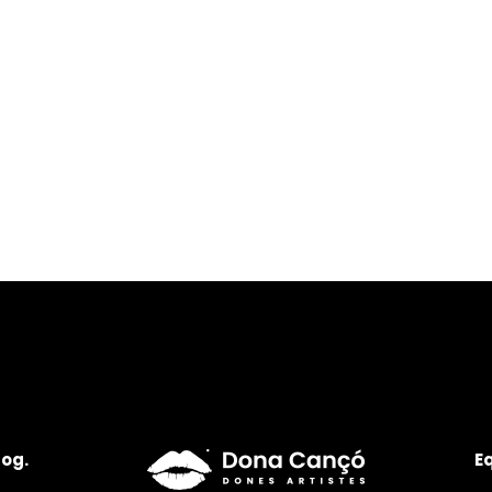
log.
E