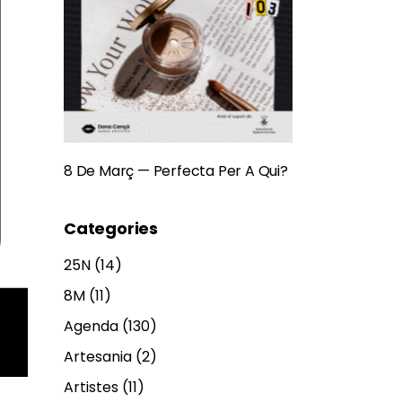
8 De Març — Perfecta Per A Qui?
Categories
25N
(14)
8M
(11)
Agenda
(130)
Artesania
(2)
Artistes
(11)