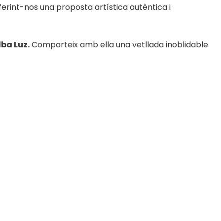
ferint-nos una proposta artística autèntica i
lba Luz.
Comparteix amb ella una vetllada inoblidable