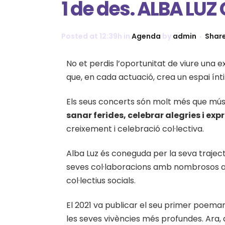
1 de des. ALBA LU
Posted at 12:39h
in
Agenda
by
admin
Shar
No et perdis l’oportunitat de viure una 
que, en cada actuació, crea un espai ínt
Els seus concerts són molt més que mús
sanar ferides, celebrar alegries i exp
creixement i celebració col·lectiva.
Alba Luz és coneguda per la seva traject
seves col·laboracions amb nombrosos ar
col·lectius socials.
El 2021 va publicar el seu primer poemar
les seves vivències més profundes. Ara, 