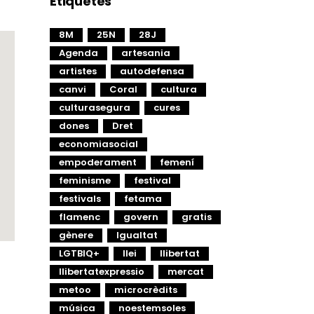
Etiquetes
8M
25N
28J
Agenda
artesania
artistes
autodefensa
canvi
Coral
cultura
culturasegura
cures
dones
Dret
economiasocial
empoderament
femení
feminisme
festival
festivals
fetama
flamenc
govern
gratis
gènere
Igualtat
LGTBIQ+
llei
llibertat
llibertatexpressio
mercat
metoo
microcrèdits
música
noestemsoles