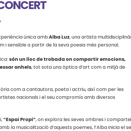
Z CONCERT
e
experiència única amb
Alba Luz
, una artista multidisciplinà
im i sensible a partir de la seva poesia més personal.
ica:
són un lloc de trobada on compartir emocions,
ressar anhels
, tot sota una òptica d’art com a mitjà de
òria com a cantautora, poeta i actriu, així com per les
tistes nacionals i el seu compromís amb diversos
i,
“Espai Propi”
, on explora les seves ombres i comparte
amb la musicalització d’aquests poemes, l’Alba inicia el s