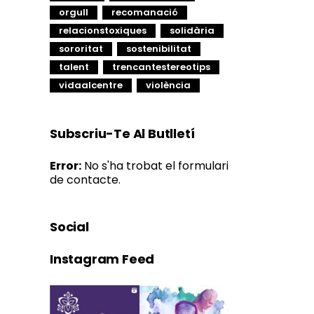
orgull
recomanació
relacionstoxiques
solidària
sororitat
sostenibilitat
talent
trencantestereotips
vidaalcentre
violència
Subscriu-Te Al Butlletí
Error:
No s'ha trobat el formulari
de contacte.
Social
Instagram Feed