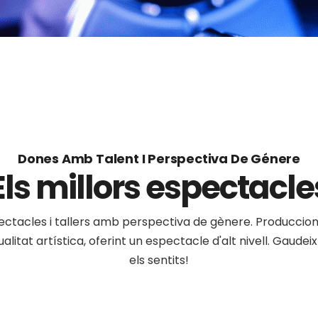
Dones Amb Talent I Perspectiva De Génere
Els millors espectacle
pectacles i tallers amb perspectiva de gènere. Produccions
litat artística, oferint un espectacle d'alt nivell. Gaudei
els sentits!