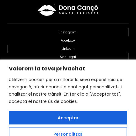
Instagram
Facebook
Linkedin
Avis Legal
Politica de Privacitat
Valorem la teva privacitat
Política de cookies
Utilitzem cookies per a millorar la seva experiència de
navegació, oferir anuncis o contingut personalitzats i
Transparencia Organitzacional
analitzar el nostre trànsit. En fer clic a "Acceptar tot",
accepta el nostre ús de cookies.
Home.
Contacte.
Blog.
Acceptar
Equip.
Projectes.
Serveis.
Personalitzar