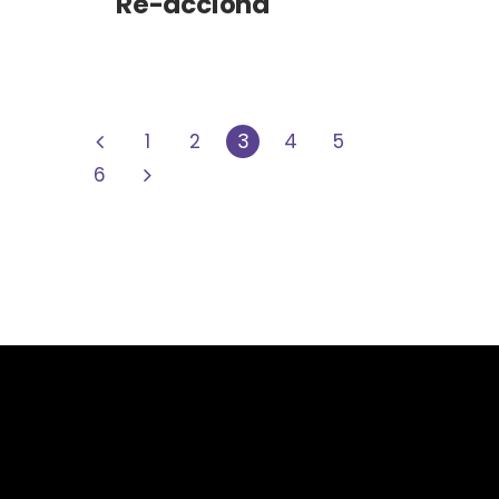
Re-acciona
1
2
3
4
5
6