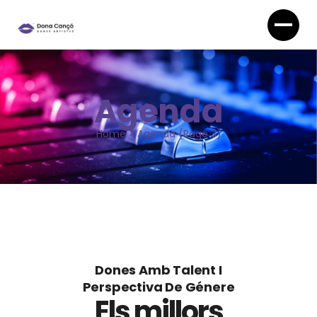
Agenda
Home
>
Agenda
(Page 3)
Dones Amb Talent I
Perspectiva De Génere
Els millors