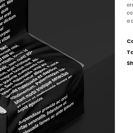
or
co
a 
C
T
S