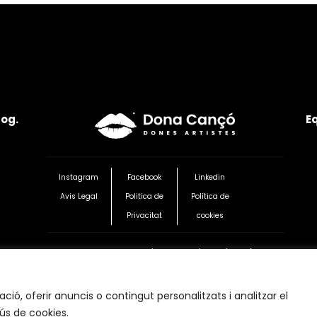
log.
E
Instagram
Facebook
Linkedin
Avis Legal
Politica de
Política de
Privacitat
cookies
Transparencia Organitzacional
ció, oferir anuncis o contingut personalitzats i analitzar el
 ús de cookies.