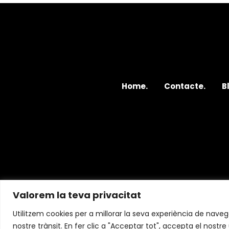
Home.
Contacte.
B
Valorem la teva privacitat
Utilitzem cookies per a millorar la seva experiència de navega
nostre trànsit. En fer clic a "Acceptar tot", accepta el nostre