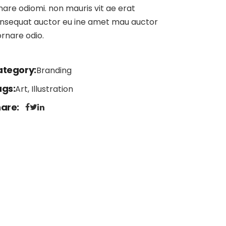
nare odiomi. non mauris vit ae erat
nsequat auctor eu ine amet mau auctor
ornare odio.
ategory
Branding
ags
Art, Illustration
hare