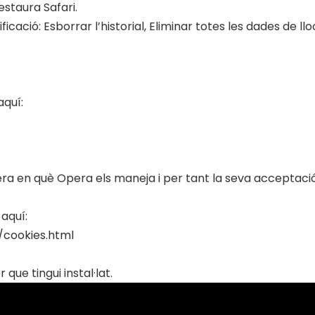
Restaura Safari.
ficació: Esborrar l’historial, Eliminar totes les dades de ll
aquí:
ra en què Opera els maneja i per tant la seva acceptació
aquí:
/cookies.html
ue tingui instal·lat.