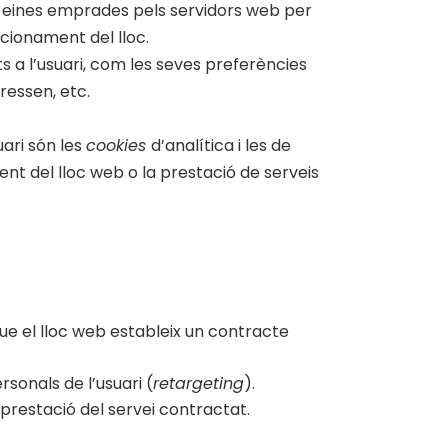
n eines emprades pels servidors web per
cionament del lloc.
 a l’usuari, com les seves preferències
eressen, etc.
ari són les
cookies
d’analítica i les de
ent del lloc web o la prestació de serveis
que el lloc web estableix un contracte
sonals de l’usuari (
retargeting
).
a prestació del servei contractat.