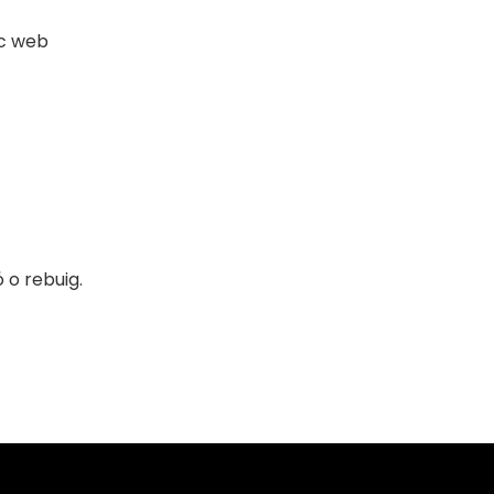
oc web
 o rebuig.