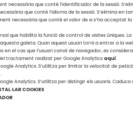
ent necessària que conté l’identificador de la sessió. S’e
necessària que conté l’idioma de la sessió. S’elimina en t
ament necessària que conté el valor de si s’ha acceptat la 
sal que habilita la funció de control de visites úniques. La
 aquesta galeta. Quan aquest usuari torni a entrar a la w
 en el cas que l’usuari canviï de navegador, es considera
 del tractament realizat per Google Analytics
aquí
.
gle Analytics. S’utilitza per limitar la velocitat de petici
.
le Analytics. S’utilitza per distingir els usuaris. Caduca 
STAL·LAR COOKIES
GADOR