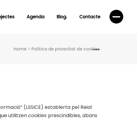
ojectes
Agenda
Blog.
Contacte
Home
>
Política de privacitat de cookies
nformació” (LSSICE) establerta pel Reial
ue utilitzen
cookies
prescindibles, abans