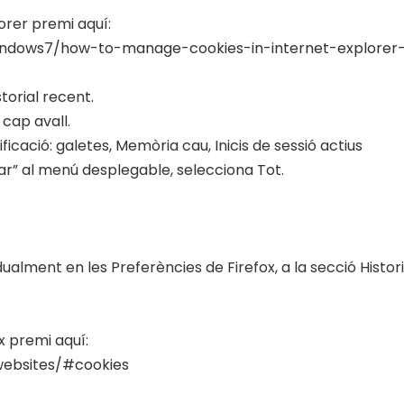
orer premi aquí:
windows7/how-to-manage-cookies-in-internet-explorer
storial recent.
a cap avall.
ficació: galetes, Memòria cau, Inicis de sessió actius
ar” al menú desplegable, selecciona Tot.
dualment en les Preferències de Firefox, a la secció Histor
x premi aquí:
websites/#cookies