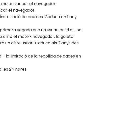
limina en tancar el navegador.
ancar el navegador.
instal·lació de cookies. Caduca en 1 any
 primera vegada que un usuari entri al lloc
eb amb el mateix navegador, la galeta
rà un altre usuari. Caduca als 2 anys des
ó – la limitació de la recollida de dades en
a les 24 hores.