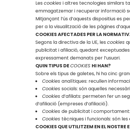
Les
cookies
i altres tecnologies similars t
emmagatzemar i recuperar informació sobr
Mitjançant l’ús d’aquests dispositius es 
per a la visualització de les pàgines d’aq
COOKIES AFECTADES PER LA NORMATIV
Segons la directiva de la UE, les
cookies
q
publicitat i afiliació, quedant exceptuade
expressament demanats per l’usuari.
QUIN TIPUS DE
COOKIES
HI HAN?
Sobre els tipus de galetes, hi ha cinc gran
Cookies
analítiques: recullen informaci
Cookies
socials: són aquelles necessàr
Cookies
d’afiliats: permeten fer un se
d‘afiliació (empreses d’afiliació).
Cookies
de publicitat i comportament: 
Cookies
tècniques i funcionals: són les
COOKIES QUE UTILITZEM EN EL NOSTRE 