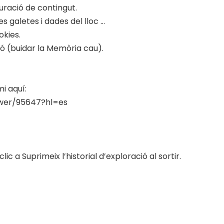
guració de contingut.
es galetes i dades del lloc …
kies.
ió (buidar la Memòria cau).
i aquí:
wer/95647?hl=es
clic a Suprimeix l’historial d’exploració al sortir.