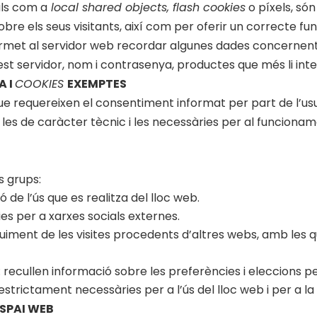
als com a
local shared objects, flash cookies
o píxels, só
e els seus visitants, així com per oferir un correcte fun
permet al servidor web recordar algunes dades concernents
uest servidor, nom i contrasenya, productes que més li int
A I
COOKIES
EXEMPTES
ue requereixen el consentiment informat per part de l’usu
s les de caràcter tècnic i les necessàries per al funcionam
s grups:
ó de l’ús que es realitza del lloc web.
ies per a xarxes socials externes.
guiment de les visites procedents d’altres webs, amb les 
recullen informació sobre les preferències i eleccions per
 estrictament necessàries per a l’ús del lloc web i per a l
ESPAI WEB