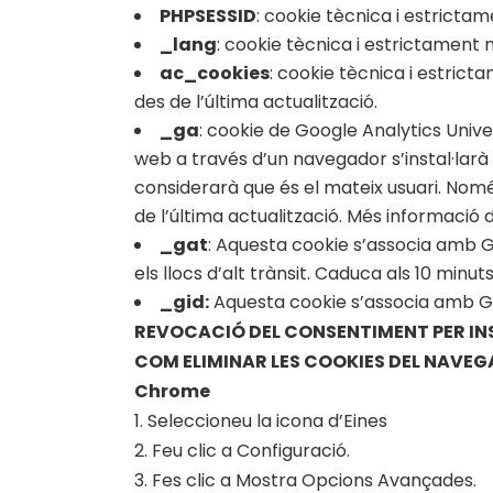
PHPSESSID
: cookie tècnica i estrictam
_lang
: cookie tècnica i estrictament 
ac_cookies
: cookie tècnica i estrict
des de l’última actualització.
_ga
: cookie de Google Analytics Univer
web a través d’un navegador s’instal·larà
considerarà que és el mateix usuari. Només
de l’última actualització. Més informació
_gat
: Aquesta cookie s’associa amb Goo
els llocs d’alt trànsit. Caduca als 10 minuts
_gid:
Aquesta cookie s’associa amb Goog
REVOCACIÓ DEL CONSENTIMENT PER IN
COM ELIMINAR LES COOKIES DEL NAVE
Chrome
1. Seleccioneu la icona d’Eines
2. Feu clic a Configuració.
3. Fes clic a Mostra Opcions Avançades.